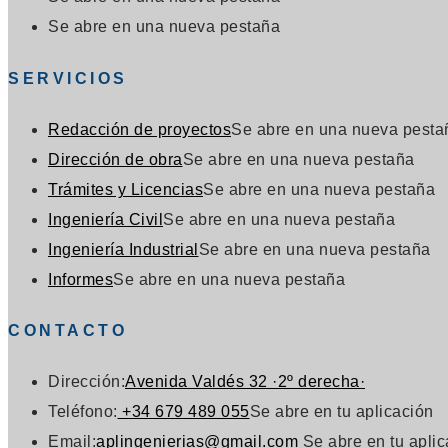
Se abre en una nueva pestaña
SERVICIOS
Redacción de proyectos
Se abre en una nueva pesta
Dirección de obra
Se abre en una nueva pestaña
Trámites y Licencias
Se abre en una nueva pestaña
Ingeniería Civil
Se abre en una nueva pestaña
Ingeniería Industrial
Se abre en una nueva pestaña
Informes
Se abre en una nueva pestaña
CONTACTO
Dirección:
Avenida Valdés 32 ·2º derecha·
Teléfono:
+34 679 489 055
Se abre en tu aplicación
Email:
aplingenierias@gmail.com
Se abre en tu apli