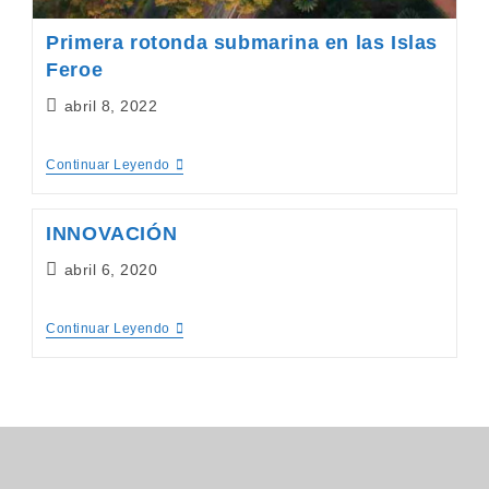
Primera rotonda submarina en las Islas
Feroe
Publicación
abril 8, 2022
de
la
Primera
Continuar Leyendo
entrada:
Rotonda
Submarina
En
INNOVACIÓN
Las
Islas
Publicación
abril 6, 2020
Feroe
de
la
INNOVACIÓN
Continuar Leyendo
entrada: