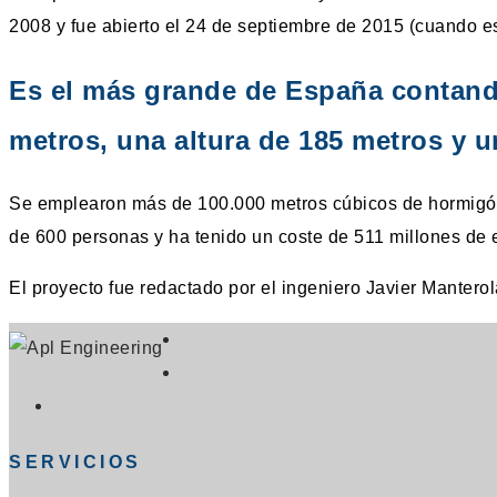
2008 y fue abierto el 24 de septiembre de 2015 (cuando e
Es el más grande de España contando
metros, una altura de 185 metros y u
Se emplearon más de 100.000 metros cúbicos de hormigón
de 600 personas y ha tenido un coste de 511 millones de 
El proyecto fue redactado por el ingeniero Javier Mantero
Se
abre
Se
Se
en
abre
abre
una
en
SERVICIOS
en
nueva
una