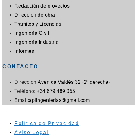
una
pestaña
nueva
Se
Redacción de proyectos
nueva
pestaña
Se
abre
Dirección de obra
pestaña
abre
Se
en
Trámites y Licencias
Se
en
abre
una
Ingeniería Civil
abre
una
Se
en
nueva
Ingeniería Industrial
Se
en
nueva
abre
una
pestaña
Informes
abre
una
pestaña
en
nueva
CONTACTO
en
nueva
una
pestaña
una
pestaña
nueva
Dirección:
Avenida Valdés 32 ·2º derecha·
nueva
pestaña
Se
Teléfono:
+34 679 489 055
pestaña
abre
Se
Email:
aplingenierias@gmail.com
en
abre
tu
en
Política de Privacidad
aplicación
tu
Aviso Legal