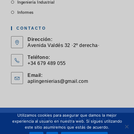
Se
nueva
Ingeniería Industrial
una
en
abre
pestaña
Se
nueva
Informes
una
en
abre
pestaña
nueva
una
en
CONTACTO
pestaña
nueva
una
Dirección:
pestaña
nueva
Avenida Valdés 32 ·2º derecha·
pestaña
Teléfono:
+34 679 489 055
Se
Email:
abre
aplingenierias@gmail.com
Se
en
abre
en
tu
tu
aplicación
aplicación
Utilizamos cookies para asegurar que damos la mejor
Política de Privacidad
Aviso Legal
experiencia al usuario en nuestra web. Si sigues utilizando
Política de Cookies
este sitio asumiremos que estás de acuerdo.