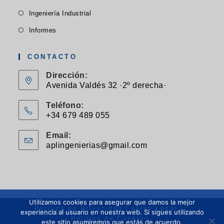
en
abre
pestaña
Se
nueva
Ingeniería Industrial
una
en
abre
pestaña
Se
nueva
Informes
una
en
abre
pestaña
nueva
una
en
CONTACTO
pestaña
nueva
una
Dirección:
pestaña
nueva
Avenida Valdés 32 ·2º derecha·
pestaña
Teléfono:
+34 679 489 055
Se
Email:
abre
aplingenierias@gmail.com
Se
en
abre
en
tu
tu
aplicación
aplicación
Utilizamos cookies para asegurar que damos la mejor
Política de Privacidad
Aviso Legal
experiencia al usuario en nuestra web. Si sigues utilizando
Política de Cookies
este sitio asumiremos que estás de acuerdo.