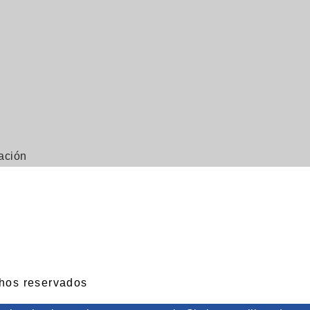
cación
chos reservados