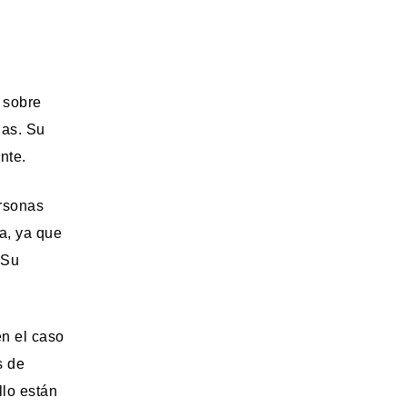
r sobre
las. Su
nte.
ersonas
na, ya que
 Su
en el caso
s de
llo están