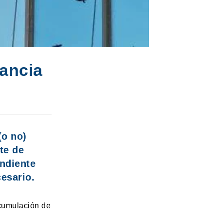
tancia
(o no)
te de
ndiente
cesario.
acumulación de