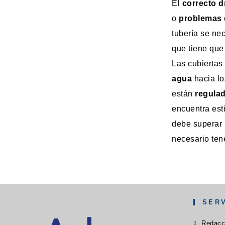
El
correcto d
o
problemas
tubería se ne
que tiene que
Las cubiertas
agua
hacia lo
están
regula
encuentra est
debe superar 
necesario ten
SER
Redacc