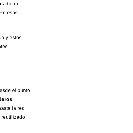
odado, de
 En esas
ua y estos
ntes
desde el punto
deros
asta la red
 reutilizado