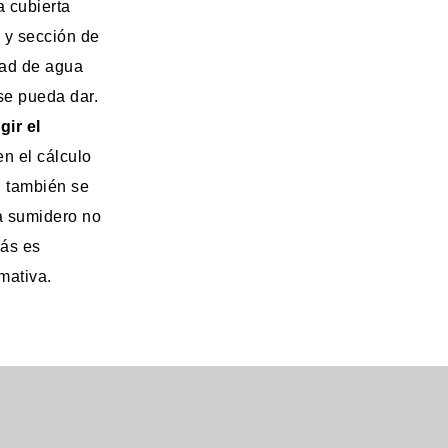
a cubierta
 y sección de
dad de agua
se pueda dar.
gir el
en el cálculo
, también se
a sumidero no
más es
mativa.