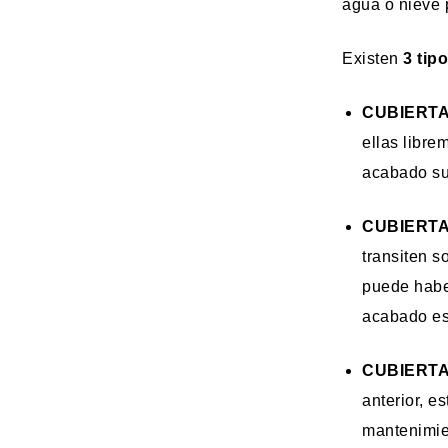
agua o nieve 
Existen
3 tip
CUBIERTA
ellas libre
acabado sue
CUBIERTA
transiten s
puede habe
acabado es 
CUBIERT
anterior, e
mantenimien