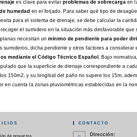
renaje
es clave para evitar
problemas de sobrecarga
en l
 de humedad
en el forjado. Para saber qué tipo de desagüe
cesita para el sistema de drenaje, se debe calcular la canti
 recoger el sumidero en la situación más desfavorable que 
 planas necesitan un
mínimo de pendiente para poder diri
s sumideros, dicha pendiente y otros factores a considerar 
dos mediante el Código Técnico Español
. Bajo normativa
ipulado que la superficie de drenaje correspondiente a cad
los 150m2, y su longitud del paño no supere los 15m, ade
er en cuenta la zonas pluviométricas establecidas en la nor
VICIOS
CONTACTO
Dirección:
Se
ión de proyectos