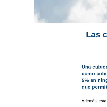
Las c
Una
cubie
como cubie
5%
en ning
que permit
Además, esta 