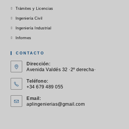
en
abre
pestaña
pestaña
pestaña
Se
Trámites y Licencias
una
en
abre
Se
nueva
Ingeniería Civil
una
en
abre
pestaña
Se
nueva
Ingeniería Industrial
una
en
abre
pestaña
Se
nueva
Informes
una
en
abre
pestaña
nueva
una
en
CONTACTO
pestaña
nueva
una
Dirección:
pestaña
nueva
Avenida Valdés 32 ·2º derecha·
pestaña
Teléfono:
+34 679 489 055
Se
Email:
abre
aplingenierias@gmail.com
Se
en
abre
en
tu
tu
aplicación
aplicación