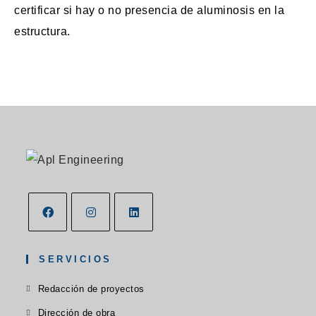
certificar si hay o no presencia de aluminosis en la
estructura.
Se
Se
Se
abre
abre
abre
SERVICIOS
en
en
en
Se
Redacción de proyectos
una
una
una
abre
Se
nueva
Dirección de obra
nueva
nueva