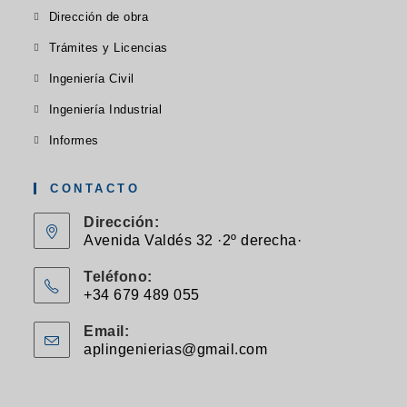
abre
Se
nueva
Dirección de obra
nueva
nueva
en
abre
pestaña
pestaña
pestaña
Se
Trámites y Licencias
una
en
abre
Se
nueva
Ingeniería Civil
una
en
abre
pestaña
Se
nueva
Ingeniería Industrial
una
en
abre
pestaña
Se
nueva
Informes
una
en
abre
pestaña
nueva
una
en
CONTACTO
pestaña
nueva
una
Dirección:
pestaña
nueva
Avenida Valdés 32 ·2º derecha·
pestaña
Teléfono:
+34 679 489 055
Se
Email:
abre
aplingenierias@gmail.com
Se
en
abre
en
tu
tu