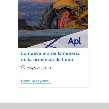
La nueva era de la minería
en la provincia de León
Publicación
mayo 27, 2021
de
la
La
Continuar Leyendo
entrada:
Nueva
Era
De
La
Minería
En
La