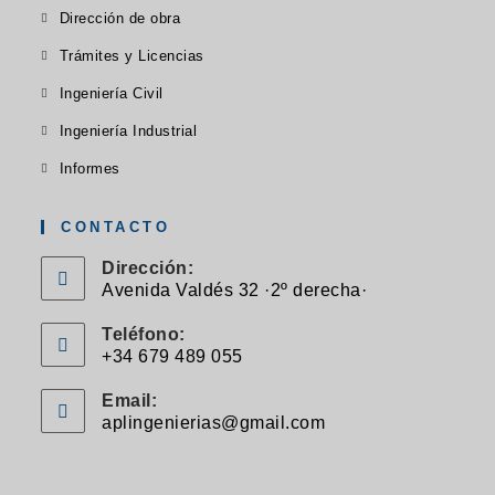
abre
Se
nueva
Dirección de obra
nueva
nueva
en
abre
pestaña
pestaña
pestaña
Se
Trámites y Licencias
una
en
abre
Se
nueva
Ingeniería Civil
una
en
abre
pestaña
Se
nueva
Ingeniería Industrial
una
en
abre
pestaña
Se
nueva
Informes
una
en
abre
pestaña
nueva
una
en
CONTACTO
pestaña
nueva
una
Dirección:
pestaña
nueva
Avenida Valdés 32 ·2º derecha·
pestaña
Teléfono:
+34 679 489 055
Se
Email:
abre
aplingenierias@gmail.com
Se
en
abre
en
tu
tu
aplicación