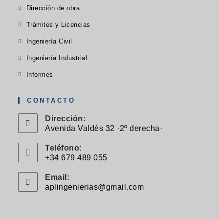
abre
Se
nueva
Dirección de obra
nueva
nueva
en
abre
pestaña
pestaña
pestaña
Se
Trámites y Licencias
una
en
abre
Se
nueva
Ingeniería Civil
una
en
abre
pestaña
Se
nueva
Ingeniería Industrial
una
en
abre
pestaña
Se
nueva
Informes
una
en
abre
pestaña
nueva
una
en
CONTACTO
pestaña
nueva
una
Dirección:
pestaña
nueva
Avenida Valdés 32 ·2º derecha·
pestaña
Teléfono:
+34 679 489 055
Se
Email:
abre
aplingenierias@gmail.com
Se
en
abre
en
tu
tu
aplicación