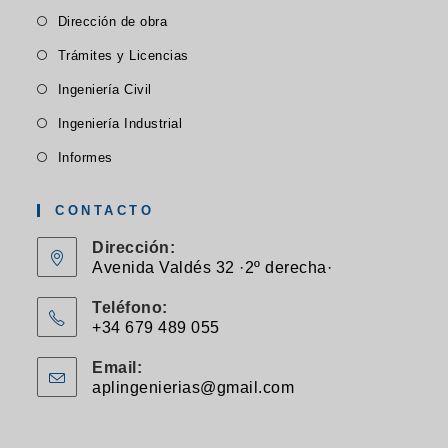
abre
Se
nueva
Dirección de obra
nueva
nueva
en
abre
pestaña
pestaña
pestaña
Se
Trámites y Licencias
una
en
abre
Se
nueva
Ingeniería Civil
una
en
abre
pestaña
Se
nueva
Ingeniería Industrial
una
en
abre
pestaña
Se
nueva
Informes
una
en
abre
pestaña
nueva
una
en
CONTACTO
pestaña
nueva
una
Dirección:
pestaña
nueva
Avenida Valdés 32 ·2º derecha·
pestaña
Teléfono:
+34 679 489 055
Se
Email:
abre
aplingenierias@gmail.com
Se
en
abre
en
tu
tu