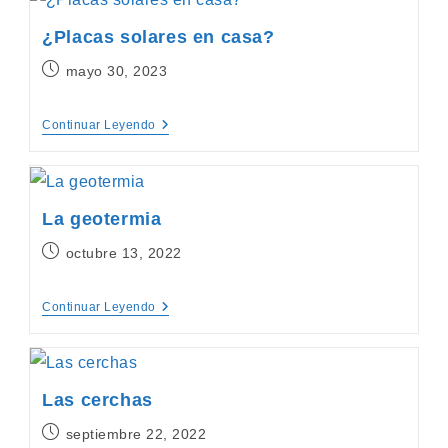
¿Placas solares en casa?
Publicación
mayo 30, 2023
de
la
¿Placas
Continuar Leyendo
entrada:
Solares
En
Casa?
La geotermia
Publicación
octubre 13, 2022
de
la
La
Continuar Leyendo
entrada:
Geotermia
Las cerchas
Publicación
septiembre 22, 2022