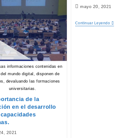
Publicación
mayo 20, 2021
de
la
Visita
Continuar Leyendo
entrada:
Por
El
Museo
De
Energía
sas informaciones contenidas en
del mundo digital, disponen de
es, devaluando las formaciones
universitarias.
ortancia de la
ión en el desarrollo
 capacidades
as.
ión
24, 2021